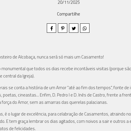
20/11/2025
Compartilhe
teiro de Alcobaça, nunca será só mais um Casamento!
 monumental que todos os dias recebe incontáveis visitas (porque são
central da Igreja).
terais se conta a história de um Amor "até ao fim dos tempos", fonte de 
 poetas, cineastas... Enfim, D. Pedro I e D. Inês de Castro, frente a fre
a força do Amor, sem as amarras das querelas palacianas.
, é o lugar de excelência, para celabração de Casamentos, atraindo noi
o. E tem graça lembrar os dias agitados, com noivos a sair e outros a 
otos de felicidades.