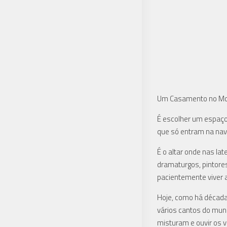
Um Casamento no Mos
É escolher um espaço
que só entram na nave 
É o altar onde nas la
dramaturgos, pintores,
pacientemente viver 
Hoje, como há décadas
vários cantos do mund
misturam e ouvir os v