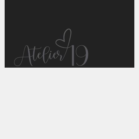
+351262509028
+351917238050
atelier19fotografia@gmail.com